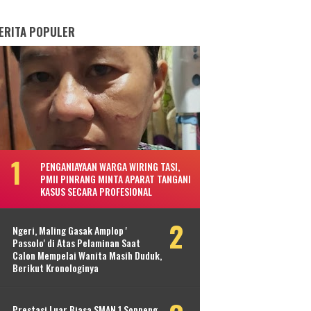
ERITA POPULER
PENGANIAYAAN WARGA WIRING TASI,
PMII PINRANG MINTA APARAT TANGANI
KASUS SECARA PROFESIONAL
Ngeri, Maling Gasak Amplop '
Passolo' di Atas Pelaminan Saat
Calon Mempelai Wanita Masih Duduk,
Berikut Kronologinya
Prestasi Luar Biasa SMAN 1 Soppeng